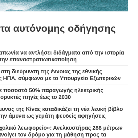
عر
ατα αυτόνομης οδήγησης
국어
tsch
Ιαπωνία να αντλήσει διδάγματα από την ιστορία
 την επαναστρατιωτικοποίηση
uguês
ι στη διεύρυνση της έννοιας της εθνικής
ahili
ς ΗΠΑ, σύμφωνα με το Υπουργείο Εξωτερικών
σε ποσοστό 50% παραγωγής ηλεκτρικής
iano
 ορυκτές πηγές έως το 2030
 тілі
νας της Κίνας καταδικάζει τη νέα λευκή βίβλο
 την άμυνα ως γεμάτη ψευδείς αφηγήσεις
าไทย
σχολικό λεωφορείο»: Ανελκυστήρας 288 μέτρων
ανοίγει τον δρόμο για τη μάθηση προς τα
 Melayu