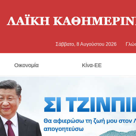
Σάββατο, 8 Αυγούστου 2026
Γλώ
中文
Οικονομία
Κίνα-ΕΕ
Eng
日
Fran
Esp
Рус