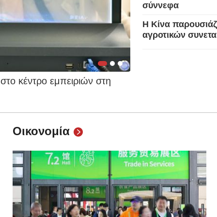
σύννεφα
Ελλη
Η Κίνα παρουσιάζε
αγροτικών συνετ
Tiếng
دو
στο κέντρο εμπειριών στη
Πολιτιστικό και δημ
हिन
προσελκύει επισκέπ
Οικονομία