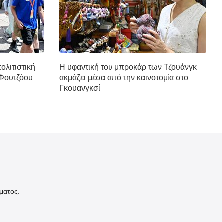
ολιτιστική
Η υφαντική του μπροκάρ των Τζουάνγκ
 Φουτζόου
ακμάζει μέσα από την καινοτομία στο
Γκουανγκσί
ματος.