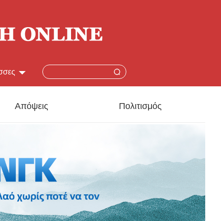
σσες
简体
Απόψεις
Πολιτισμός
lish
本語
çais
añol
ский