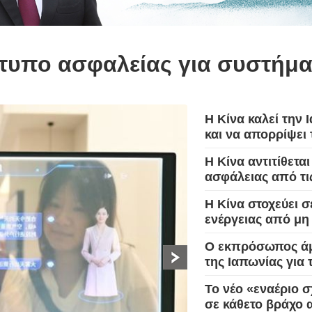
بي
ρότυπο ασφαλείας για συστήμ
한
Deu
Η Κίνα καλεί την 
και να απορρίψει
Port
Η Κίνα αντιτίθετα
Kisw
ασφάλειας από τι
Η Κίνα στοχεύει 
Ital
ενέργειας από μη
Қазақ
Ο εκπρόσωπος άμυ
της Ιαπωνίας για
ภาษ
Το νέο «εναέριο 
σε κάθετο βράχο 
Bahasa