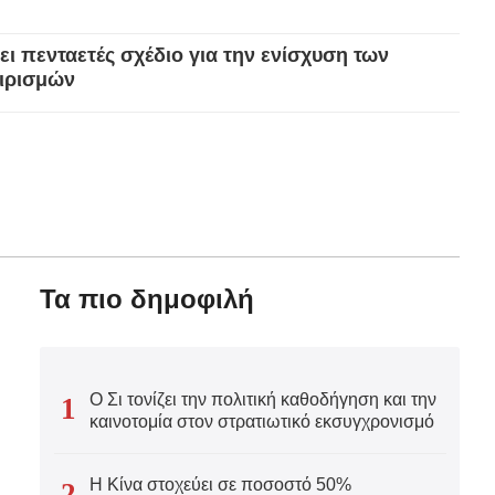
νικά
ι πενταετές σχέδιο για την ενίσχυση των
αιρισμών
 Việt
ار
ιουργικό πάρκο σε παλιό εργοστάσιο στο Σενγιάνγκ
्दी
τες
Τα πιο δημοφιλή
Ο Σι τονίζει την πολιτική καθοδήγηση και την
1
καινοτομία στον στρατιωτικό εκσυγχρονισμό
Η Κίνα στοχεύει σε ποσοστό 50%
2